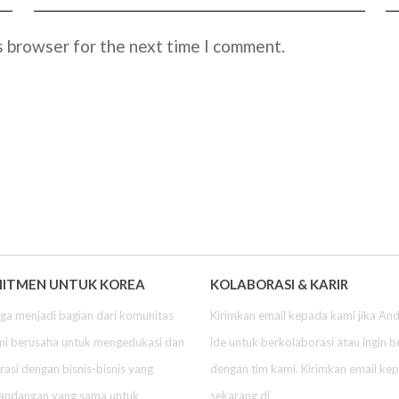
s browser for the next time I comment.
ITMEN UNTUK KOREA
KOLABORASI & KARIR
a menjadi bagian dari komunitas
Kirimkan email kepada kami jika And
mi berusaha untuk mengedukasi dan
ide untuk berkolaborasi atau ingin 
asi dengan bisnis-bisnis yang
dengan tim kami. Kirimkan email ke
pandangan yang sama untuk
sekarang di