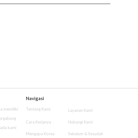
Navigasi
a memiliki
Tentang Kami
Layanan Kami
bergabung
Cara Kerjanya
Hubungi Kami
pada kami
Mengapa Korea
Sebelum & Sesudah