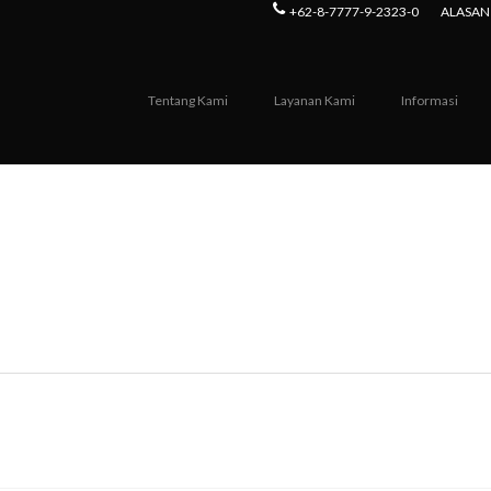
+62-8-7777-9-2323-0
ALASAN 
Tentang Kami
Layanan Kami
Informasi