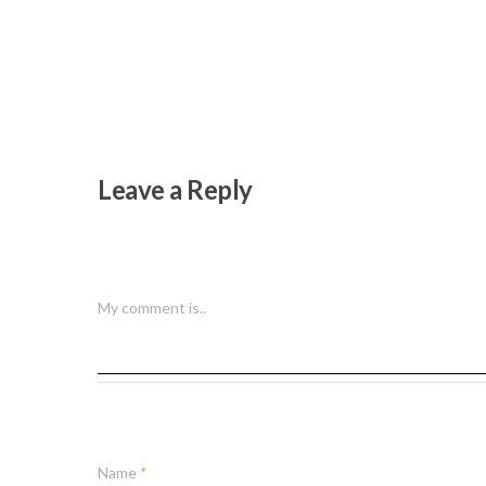
Leave a Reply
My comment is..
Name
*