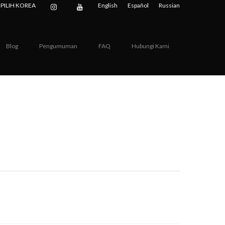
PILIH KOREA
English
Español
Russian
Blog
Pengumuman
FAQ
Hubungi Kami