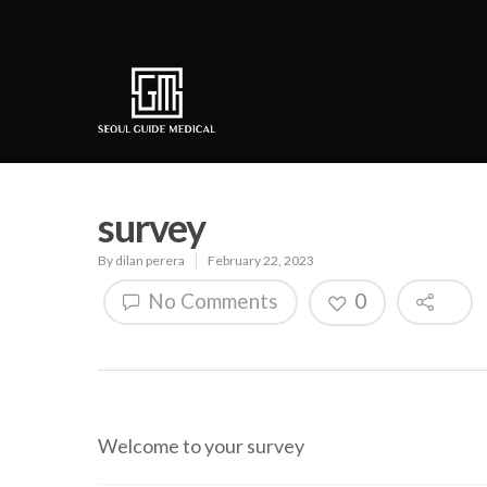
survey
By
dilan perera
February 22, 2023
No Comments
0
Welcome to your survey