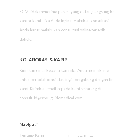
SGM tidak menerima pasien yang datang langsung ke
kantor kami. Jika Anda ingin melakukan konsultasi,
Anda harus melakukan konsultasi online terlebih
dahulu.
KOLABORASI & KARIR
Kirimkan email kepada kami jika Anda memiliki ide
untuk berkolaborasi atau ingin bergabung dengan tim
kami. Kirimkan email kepada kami sekarang di
consult_id@seoulguidemedical.com
Navigasi
Tentang Kami
Layanan Kami