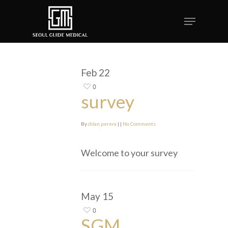
Feb
22
0
survey
By
dilan perera
|
|
No Comments
Welcome to your survey
May
15
0
SGM