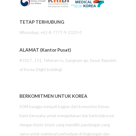
TETAP TERHUBUNG
WhatsApp: +62-8-7777-9-2323-0
ALAMAT (Kantor Pusat)
#1017 , 151, Teheran-ro, Gangnam-gu, Seoul, Republic
of Korea (Hight building)
BERKOMITMEN UNTUK KOREA
SGM bangga menjadi bagian dari komunitas Korea.
Kami berusaha untuk mengedukasi dan berkolaborasi
dengan bisnis-bisnis yang memiliki pandangan yang
sama untuk membuat perbedaan di lingkungan dan