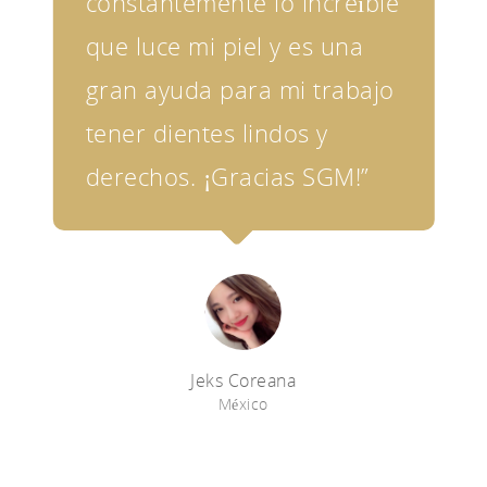
constantemente lo increíble
que luce mi piel y es una
gran ayuda para mi trabajo
tener dientes lindos y
derechos. ¡Gracias SGM!”
Jeks Coreana
México