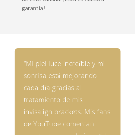
Russian
garantía!
“Mi piel luce increíble y mi
sonrisa está mejorando
cada día gracias al
tratamiento de mis
invisalign brackets. Mis fans
de YouTube comentan