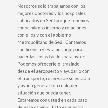
Transplantasi Rambut
Korea
Nosotros solo trabajamos con los
Perawatan Kulit
Koreksi Penglihatan
FAQ
mejores doctores y los hospitales
Transplantasi Rambut
calificados en Seúl porque tenemos
Rumah Sakit Umum
Hubungi Kam
conocimiento interno y relaciones
Non-Bedah
Sebelum & Sesudah
con ellos y con el gobierno
+62-8-7777-9-232
Metropolitano de Seúl. Contamos
con licencia y estamos aquí para
ALASAN PILIH KOREA
hacer las cosas fáciles para usted.
Podemos ofrecerle el traslado
desde el aeropuerto y ayudarlo con
el transporte, reserva de su estadía
y ayuda general con cualquier
English
situación que pueda tener.
Estaremos con usted en cada paso
Español
de este camino. ¡Esta es nuestra